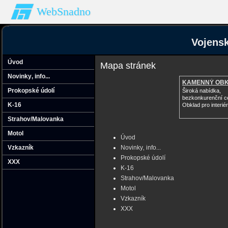
WebSnadno
Vojensk
Úvod
Mapa stránek
Novinky‚ info...
KAMENNÝ OB
Prokopské údolí
Široká nabídka,
bezkonkurenční c
K-16
Obklad pro interiér 
Strahov/Malovanka
Motol
Úvod
Vzkazník
Novinky‚ info...
Prokopské údolí
XXX
K-16
Strahov/Malovanka
Motol
Vzkazník
XXX